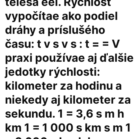
telesa eeí. Rýchlosť
vypočítae ako podiel
dráhy a príslušého
času: t v s v s : t = = V
praxi používae aj ďalšie
jedotky rýchlosti:
kilometer za hodinu a
niekedy aj kilometer za
sekundu. 1 = 3,6 s m h
km 1 = 1 000 s km s m 1