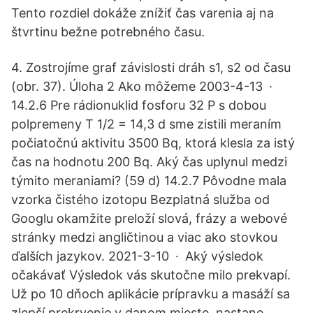
Tento rozdiel dokáže znížiť čas varenia aj na
štvrtinu bežne potrebného času.
4. Zostrojíme graf závislosti dráh s1, s2 od času
(obr. 37). Úloha 2 Ako môžeme 2003-4-13 ·
14.2.6 Pre rádionuklid fosforu 32 P s dobou
polpremeny T 1/2 = 14,3 d sme zistili meraním
počiatočnú aktivitu 3500 Bq, ktorá klesla za istý
čas na hodnotu 200 Bq. Aký čas uplynul medzi
týmito meraniami? (59 d) 14.2.7 Pôvodne mala
vzorka čistého izotopu Bezplatná služba od
Googlu okamžite preloží slová, frázy a webové
stránky medzi angličtinou a viac ako stovkou
ďalších jazykov. 2021-3-10 · Aký výsledok
očakávať Výsledok vás skutočne milo prekvapí.
Už po 10 dňoch aplikácie prípravku a masáží sa
zlepší prekrvenie v danom mieste, nastane