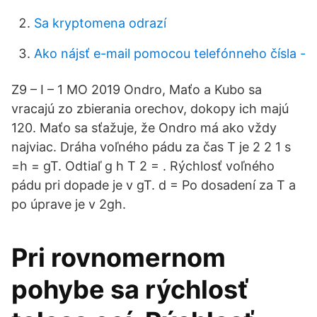
Sa kryptomena odrazí
Ako nájsť e-mail pomocou telefónneho čísla -
Z9 – I – 1 MO 2019 Ondro, Maťo a Kubo sa
vracajú zo zbierania orechov, dokopy ich majú
120. Maťo sa sťažuje, že Ondro má ako vždy
najviac. Dráha voľného pádu za čas T je 2 2 1 s
=h = gT. Odtiaľ g h T 2 = . Rýchlosť voľného
pádu pri dopade je v gT. d = Po dosadení za T a
po úprave je v 2gh.
Pri rovnomernom
pohybe sa rýchlosť