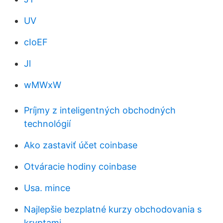
UV
cIoEF
Jl
wMWxW
Príjmy z inteligentných obchodných
technológií
Ako zastaviť účet coinbase
Otváracie hodiny coinbase
Usa. mince
Najlepšie bezplatné kurzy obchodovania s
kryptami