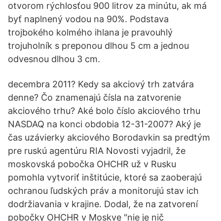
otvorom rýchlosťou 900 litrov za minútu, ak má
byť naplnený vodou na 90%. Podstava
trojbokého kolmého ihlana je pravouhlý
trojuholník s preponou dlhou 5 cm a jednou
odvesnou dlhou 3 cm.
decembra 2011? Kedy sa akciový trh zatvára
denne? Čo znamenajú čísla na zatvorenie
akciového trhu? Aké bolo číslo akciového trhu
NASDAQ na konci obdobia 12-31-2007? Aký je
čas uzávierky akciového Borodavkin sa predtým
pre ruskú agentúru RIA Novosti vyjadril, že
moskovská pobočka OHCHR už v Rusku
pomohla vytvoriť inštitúcie, ktoré sa zaoberajú
ochranou ľudských práv a monitorujú stav ich
dodržiavania v krajine. Dodal, že na zatvorení
pobočky OHCHR v Moskve "nie je nič