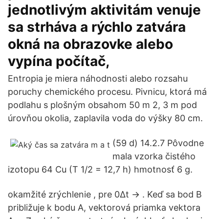
jednotlivým aktivitám venuje
sa strháva a rýchlo zatvára
okná na obrazovke alebo
vypína počítač,
Entropia je miera náhodnosti alebo rozsahu
poruchy chemického procesu. Pivnicu, ktorá má
podlahu s plošným obsahom 50 m 2, 3 m pod
úrovňou okolia, zaplavila voda do výšky 80 cm.
(59 d) 14.2.7 Pôvodne
mala vzorka čistého
izotopu 64 Cu (T 1/2 = 12,7 h) hmotnosť 6 g.
okamžité zrýchlenie , pre 0∆t → . Keď sa bod B
približuje k bodu A, vektorová priamka vektora