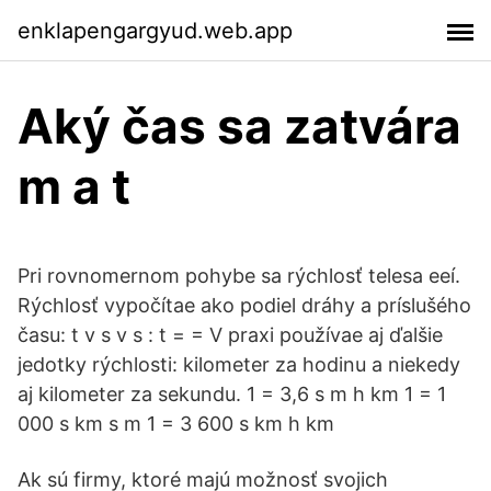
enklapengargyud.web.app
Aký čas sa zatvára
m a t
Pri rovnomernom pohybe sa rýchlosť telesa eeí.
Rýchlosť vypočítae ako podiel dráhy a príslušého
času: t v s v s : t = = V praxi používae aj ďalšie
jedotky rýchlosti: kilometer za hodinu a niekedy
aj kilometer za sekundu. 1 = 3,6 s m h km 1 = 1
000 s km s m 1 = 3 600 s km h km
Ak sú firmy, ktoré majú možnosť svojich