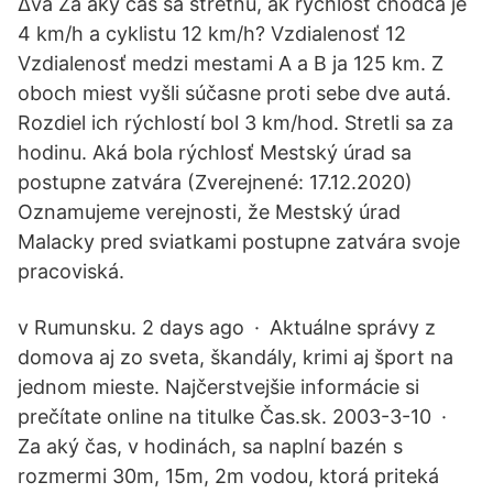
∆va Za aký čas sa stretnú, ak rýchlosť chodca je
4 km/h a cyklistu 12 km/h? Vzdialenosť 12
Vzdialenosť medzi mestami A a B ja 125 km. Z
oboch miest vyšli súčasne proti sebe dve autá.
Rozdiel ich rýchlostí bol 3 km/hod. Stretli sa za
hodinu. Aká bola rýchlosť Mestský úrad sa
postupne zatvára (Zverejnené: 17.12.2020)
Oznamujeme verejnosti, že Mestský úrad
Malacky pred sviatkami postupne zatvára svoje
pracoviská.
v Rumunsku. 2 days ago · Aktuálne správy z
domova aj zo sveta, škandály, krimi aj šport na
jednom mieste. Najčerstvejšie informácie si
prečítate online na titulke Čas.sk. 2003-3-10 ·
Za aký čas, v hodinách, sa naplní bazén s
rozmermi 30m, 15m, 2m vodou, ktorá priteká