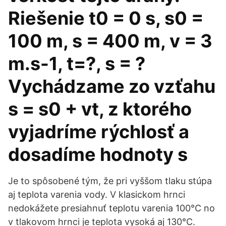
Riešenie t0 = 0 s, s0 =
100 m, s = 400 m, v = 3
m.s-1, t=?, s = ?
Vychádzame zo vzťahu
s = s0 + vt, z ktorého
vyjadríme rýchlosť a
dosadíme hodnoty s
Je to spôsobené tým, že pri vyššom tlaku stúpa
aj teplota varenia vody. V klasickom hrnci
nedokážete presiahnuť teplotu varenia 100°C no
v tlakovom hrnci je teplota vysoká aj 130°C.