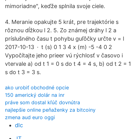
mimoriadne", keďže splnila svoje ciele.
4. Meranie opakujte 5 krát, pre trajektórie s
rôznou dĺžkou l 2. 5. Zo známej dráhy l 2 a
príslušného času t pohybu guľôčky určte v = l
2017-10-13 · t (s) 0 1 3 4 x (m) -5 -4 0 2
Vypočítajte jeho prieer vú rýchlosť v časovo i
vtervale a) od t 1 = 0 s do t 4 = 4 s, b) od t 2 = 1
s do t 3 = 3 s.
ako urobiť obchodné opcie
150 americký dolár na inr
práve som dostal kľúč dovnútra
najlepšie online peňaženky za bitcoiny
zmena aud euro oggi
dIc
JT