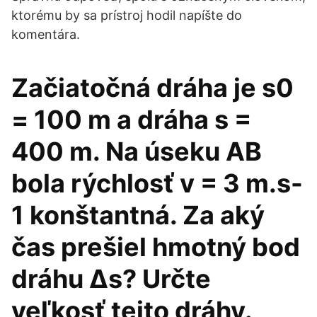
ktorému by sa prístroj hodil napíšte do
komentára.
Začiatočná dráha je s0
= 100 m a dráha s =
400 m. Na úseku AB
bola rýchlosť v = 3 m.s-
1 konštantná. Za aký
čas prešiel hmotný bod
dráhu ∆s? Určte
veľkosť tejto dráhy.