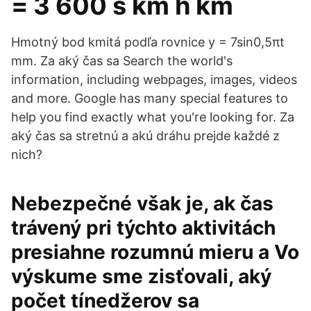
= 3 600 s km h km
Hmotný bod kmitá podľa rovnice y = 7sin0,5πt
mm. Za aký čas sa Search the world's
information, including webpages, images, videos
and more. Google has many special features to
help you find exactly what you're looking for. Za
aký čas sa stretnú a akú dráhu prejde každé z
nich?
Nebezpečné však je, ak čas
trávený pri týchto aktivitách
presiahne rozumnú mieru a Vo
výskume sme zisťovali, aký
počet tínedžerov sa