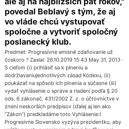
ale aj na najbližších päť rokov,"
povedal Beblavý s tým, že aj
vo vláde chcú vystupovať
spoločne a vytvoriť spoločný
poslanecký klub.
Predmet: Progresívne emisné zdaňovanie už
čoskoro ? Zaslal: 26.10.2019 15:43 May 31, 2013 ·
S cieľom (i) prihlásiť sa k plneniu a
dodržiavaniujednotlivých zásad Kódexu, (ii)
poukázať na spôsob ich plnenia a súčasne (iii)
vydať vyhlásenie o správe a riadení podľa § 20
ods. 6 zákonač. 431/2002 Z. z. o účtovníctve v
znení neskorších predpisov (ďalej aj len ako
“Zákon“) predkladáme toto Vyhlásenie:I
Progresívne Slovensko vyzýva prezidentku, aby