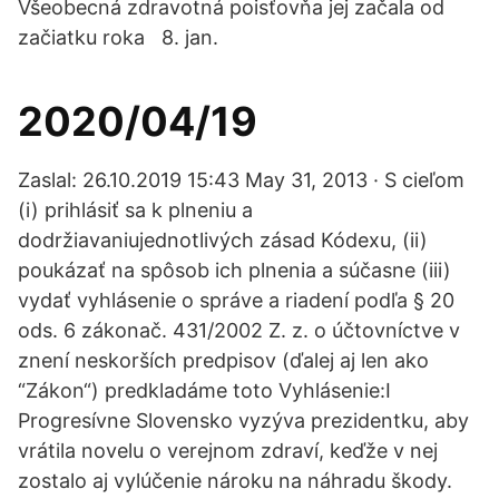
Všeobecná zdravotná poisťovňa jej začala od
začiatku roka 8. jan.
2020/04/19
Zaslal: 26.10.2019 15:43 May 31, 2013 · S cieľom
(i) prihlásiť sa k plneniu a
dodržiavaniujednotlivých zásad Kódexu, (ii)
poukázať na spôsob ich plnenia a súčasne (iii)
vydať vyhlásenie o správe a riadení podľa § 20
ods. 6 zákonač. 431/2002 Z. z. o účtovníctve v
znení neskorších predpisov (ďalej aj len ako
“Zákon“) predkladáme toto Vyhlásenie:I
Progresívne Slovensko vyzýva prezidentku, aby
vrátila novelu o verejnom zdraví, keďže v nej
zostalo aj vylúčenie nároku na náhradu škody.