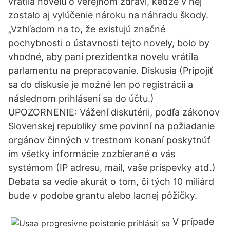
vrátila novelu o verejnom zdraví, keďže v nej
zostalo aj vylúčenie nároku na náhradu škody.
„Vzhľadom na to, že existujú značné
pochybnosti o ústavnosti tejto novely, bolo by
vhodné, aby pani prezidentka novelu vrátila
parlamentu na prepracovanie. Diskusia (Pripojiť
sa do diskusie je možné len po registrácii a
následnom prihlásení sa do účtu.)
UPOZORNENIE: Vážení diskutérii, podľa zákonov
Slovenskej republiky sme povinní na požiadanie
orgánov činných v trestnom konaní poskytnúť
im všetky informácie zozbierané o vás
systémom (IP adresu, mail, vaše príspevky atď.)
Debata sa vedie akurát o tom, či tých 10 miliárd
bude v podobe grantu alebo lacnej pôžičky.
V prípade