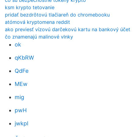
čo sú bezpečnostné tokeny krypto
ksm krypto tetovanie
pridať bezdrôtovú tlačiareň do chromebooku
atómová kryptomena reddit
ako previesť vízovú darčekovú kartu na bankový účet
čo znamenajú malinové vlnky
ok
qKbRW
QdFe
MEw
mig
pwH
jwkpI