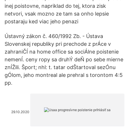
inej poistovne, napriklad do tej, ktora zisk
netvori, vsak mozno ze tam sa onho lepsie
postaraju ked viac jeho penazi
Ústavný zákon č. 460/1992 Zb. - Ústava
Slovenskej republiky pri prechode z prÁce v
zahraniČÍ na home office sa sociÁlne poistenie
nemenÍ. ceny ropy sa druhÝ deŇ po sebe mierne
znÍŽili. Šport; nhl: t. tatar odŠtartoval sezÓnu
gÓlom, jeho montreal ale prehral s torontom 4:5
pp.
29.10.2020