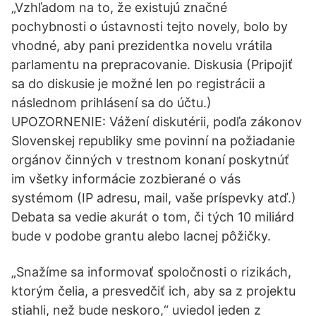
„Vzhľadom na to, že existujú značné
pochybnosti o ústavnosti tejto novely, bolo by
vhodné, aby pani prezidentka novelu vrátila
parlamentu na prepracovanie. Diskusia (Pripojiť
sa do diskusie je možné len po registrácii a
následnom prihlásení sa do účtu.)
UPOZORNENIE: Vážení diskutérii, podľa zákonov
Slovenskej republiky sme povinní na požiadanie
orgánov činných v trestnom konaní poskytnúť
im všetky informácie zozbierané o vás
systémom (IP adresu, mail, vaše príspevky atď.)
Debata sa vedie akurát o tom, či tých 10 miliárd
bude v podobe grantu alebo lacnej pôžičky.
„Snažíme sa informovať spoločnosti o rizikách,
ktorým čelia, a presvedčiť ich, aby sa z projektu
stiahli, než bude neskoro,“ uviedol jeden z