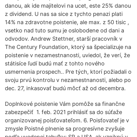
danou, ak ide majitelovi na ucet, este 25% danou
z dividend. U nas sa sice z tychto penazi plati
14% na zdravotne poistenie, ale max. z 50 tisic ,
vsetko nad tuto sumu je oslobodene od dani a
odvodov. Andrew Stettner, starší pracovník v
The Century Foundation, ktorý sa špecializuje na
poistenie v nezamestnanosti, uviedol, že verí, že
státisíce ľudí budú mať z tohto nového
usmernenia prospech.. Pre tých, ktorí požiadali o
svoju prvú kontrolu v nezamestnanosti, alebo po
dec. 27, inkasovať budú môcť až od decembra.
Doplnkové poistenie Vám pomôže sa finančne
zabezpečiť 1. feb. 2021 prihlásiť sa do súťaže
organizovanej poisťovateľom. 6. Poisťovateľ je v
zmysle Poistné plnenie sa progresívne zvyšuje
podľa uvedenej tabuľky: SR a USA, ak vzniknú v