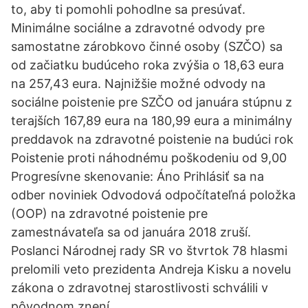
to, aby ti pomohli pohodlne sa presúvať.
Minimálne sociálne a zdravotné odvody pre
samostatne zárobkovo činné osoby (SZČO) sa
od začiatku budúceho roka zvýšia o 18,63 eura
na 257,43 eura. Najnižšie možné odvody na
sociálne poistenie pre SZČO od januára stúpnu z
terajších 167,89 eura na 180,99 eura a minimálny
preddavok na zdravotné poistenie na budúci rok
Poistenie proti náhodnému poškodeniu od 9,00
Progresívne skenovanie: Áno Prihlásiť sa na
odber noviniek Odvodová odpočítateľná položka
(OOP) na zdravotné poistenie pre
zamestnávateľa sa od januára 2018 zruší.
Poslanci Národnej rady SR vo štvrtok 78 hlasmi
prelomili veto prezidenta Andreja Kisku a novelu
zákona o zdravotnej starostlivosti schválili v
pôvodnom znení.