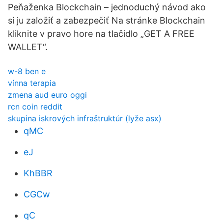
Peňaženka Blockchain – jednoduchý návod ako
si ju založiť a zabezpečiť Na stránke Blockchain
kliknite v pravo hore na tlačidlo „GET A FREE
WALLET“.
w-8 ben e
vínna terapia
zmena aud euro oggi
rcn coin reddit
skupina iskrových infraštruktúr (lyže asx)
qMC
eJ
KhBBR
CGCw
qC