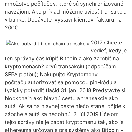
množstve počítačov, ktoré sú synchronizované
navzájom. Ako príklad môžeme uviesť transakciu
v banke. Dodávateľ vystaví klientovi faktúru na
200€.
2017 Chcete
vedieť, kedy je
ten správny ćas kúpiť Bitcoin a ako zarobiť na
kryptomenách? prvú transakciu (odporúčam
SEPA platbu); Nakupujte Kryptomeny
počítaču,autorizovať sa pomocou pin-kódu a
fyzicky potvrdiť tlačid 31. jan. 2018 Predstavte si
blockchain ako hlavnú cestu a transakcie ako
autá. Ak sa na hlavnej ceste niečo stane, dôjde k
zápche a autá sa nepohnú. 3. júl 2019 Účelom
tejto správy nie je zadať kryptomenu tak, ako je
ethereuma určovanie pre systémy ako Bitcoin -