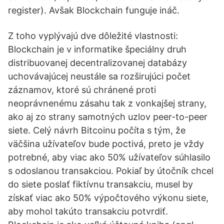
register). Avšak Blockchain funguje ináč.
Z toho vyplývajú dve dôležité vlastnosti:
Blockchain je v informatike špeciálny druh
distribuovanej decentralizovanej databázy
uchovávajúcej neustále sa rozširujúci počet
záznamov, ktoré sú chránené proti
neoprávnenému zásahu tak z vonkajšej strany,
ako aj zo strany samotných uzlov peer-to-peer
siete. Celý návrh Bitcoinu počíta s tým, že
väčšina užívateľov bude poctivá, preto je vždy
potrebné, aby viac ako 50% užívateľov súhlasilo
s odoslanou transakciou. Pokiaľ by útočník chcel
do siete poslať fiktívnu transakciu, musel by
získať viac ako 50% výpočtového výkonu siete,
aby mohol takúto transakciu potvrdiť.