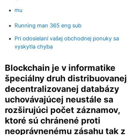
mu
Running man 365 eng sub
Pri odosielaní vašej obchodnej ponuky sa
vyskytla chyba
Blockchain je v informatike
špeciálny druh distribuovanej
decentralizovanej databázy
uchovávajúcej neustále sa
rozširujúci počet záznamov,
ktoré sú chránené proti
neoprávnenému zásahu tak z