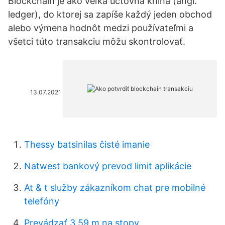
Blockchain je ako veľká účtovná kniha (angl.
ledger), do ktorej sa zapíše každý jeden obchod
alebo výmena hodnôt medzi používateľmi a
všetci túto transakciu môžu skontrolovať.
13.07.2021
Thessy batsinilas čisté imanie
Natwest bankový prevod limit aplikácie
At & t služby zákazníkom chat pre mobilné
telefóny
Prevádzať 3,59 m na stopy