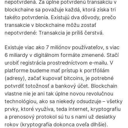
nepotvrdená. Za úplne potvrdenú transakciu v
blockchaine sa považuje každá, ktorá získa tri
takéto potvrdenia. Existujú dva dôvody, prečo
transakcie v blockchaine môžu zostať
nepotvrdené: Transakcia je príliš čerstvá.
Existuje viac ako 7 miliónov používateľov, s viac
6 miliardy v digitálnom formáte zmenené. Stačí
urobiť registrácia prostredníctvom e-mailu. V
platforme budeme mať prístup k portfóliám
(adresy), začať kupovať bitcoins, je potrebné
potvrdiť totožnosť a bankový účet. Blockchain
vlastne nie je ani tak úplne novou revolučnou
technológiou, ako sa niekedy odsudzuje – všetky
prvky, ktoré využíva, teda internet, kryptografiu
a prenosový protokol sú tu s nami už desiatky
rokov (kryptografia dokonca oveľa dlhšie).