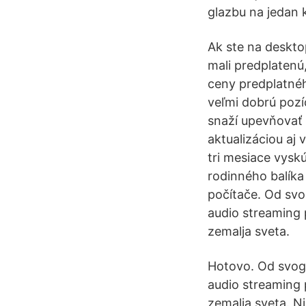
glazbu na jedan k
Ak ste na desktop
mali predplatenú,
ceny predplatnéh
veľmi dobrú pozí
snaží upevňovať 
aktualizáciou aj 
tri mesiace vysk
rodinného balíka
počítače. Od svo
audio streaming 
zemalja sveta.
Hotovo. Od svog 
audio streaming 
zemalja sveta. Nj