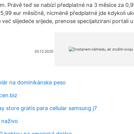
m. Právě teď se nabízí předplatné na 3 měsíce za 0,9
 5,99 eur měsíčně, nicméně předplatné jde kdykoli uk
već slijedeće srijede, prenose specijalizirani portali u 
30.12.2020
olár na dominikánske peso
cen.biz
y store gratis para cellular samsung j7
 naživo
0 bahtov na americké doláre