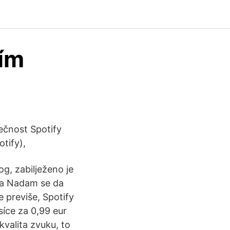
ím
ečnost Spotify
otify),
og, zabilježeno je
 na Nadam se da
e previše, Spotify
íce za 0,99 eur
kvalita zvuku, to