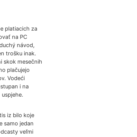
e platiacich za
lovať na PC
noduchý návod,
en trošku inak.
ni skok mesečnih
no plačujejo
ov. Vodeći
ostupan i na
 uspjehe.
s iz bilo koje
je samo jedan
odcasty veľmi