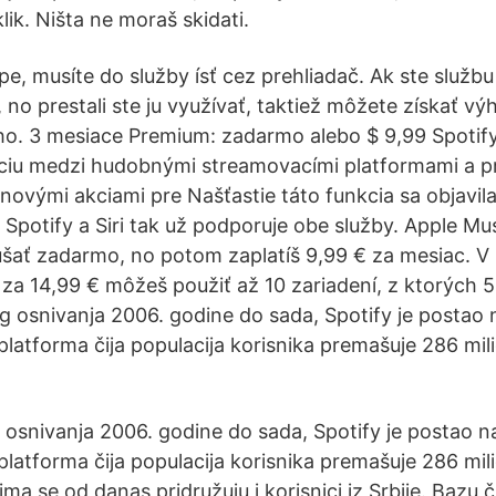
lik. Ništa ne moraš skidati.
e, musíte do služby ísť cez prehliadač. Ak ste službu
 no prestali ste ju využívať, taktiež môžete získať vý
o. 3 mesiace Premium: zadarmo alebo $ 9,99 Spotif
ciu medzi hudobnými streamovacími platformami a pr
novými akciami pre Našťastie táto funkcia sa objavil
v Spotify a Siri tak už podporuje obe služby. Apple Mu
úšať zadarmo, no potom zaplatíš 9,99 € za mesiac. V
 za 14,99 € môžeš použiť až 10 zariadení, z ktorých 
g osnivanja 2006. godine do sada, Spotify je postao 
platforma čija populacija korisnika premašuje 286 mil
osnivanja 2006. godine do sada, Spotify je postao na
platforma čija populacija korisnika premašuje 286 mil
ima se od danas pridružuju i korisnici iz Srbije. Bazu č