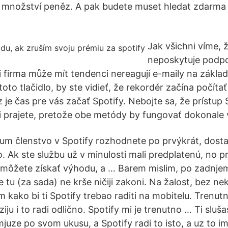
é množství peněz. A pak budete muset hledat zdarma
Jak všichni víme, 
neposkytuje podpo
i firma může mít tendenci nereagují e-maily na zákla
 toto tlačidlo, by ste vidieť, že rekordér začína počíta
je čas pre vás začať Spotify. Nebojte sa, že prístup
i prajete, pretože obe metódy by fungovať dokonale 
um členstvo v Spotify rozhodnete po prvýkrát, dosta
Ak ste službu už v minulosti mali predplatenú, no pre
ž môžete získať výhodu, a … Barem mislim, po zadnj
se tu (za sada) ne krše ničiji zakoni. Na žalost, bez 
m kako bi ti Spotify trebao raditi na mobitelu. Trenu
ju i to radi odlično. Spotify mi je trenutno … Ti sluša
juze po svom ukusu, a Spotify radi to isto, a uz to im