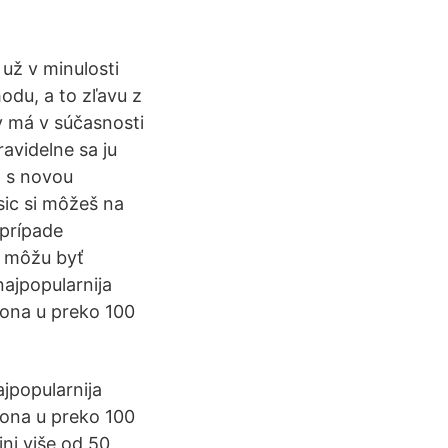
 už v minulosti
hodu, a to zľavu z
y má v súčasnosti
avidelne sa ju
a s novou
sic si môžeš na
 prípade
5 môžu byť
najpopularnija
iona u preko 100
jpopularnija
iona u preko 100
ini više od 50