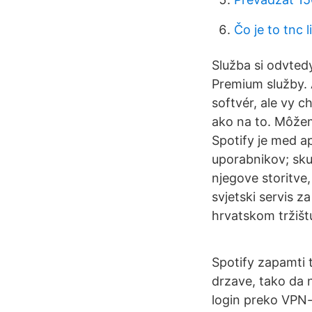
Čo je to tnc l
Služba si odvtedy
Premium služby. 
softvér, ale vy 
ako na to. Môžeme
Spotify je med a
uporabnikov; skup
njegove storitve
svjetski servis z
hrvatskom tržištu
Spotify zapamti t
drzave, tako da 
login preko VPN-