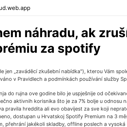
ud.web.app
em náhradu, ak zruš
prémiu za spotify
le jen „zaváděcí zkušební nabídka"), kterou Vám spol
inováno v Pravidlech a podmínkách používání služby Sp
ja do rujna ove godine bilo je uspješnije od očekivan
sečno aktivnih korisnika što je za 7% bolje u odnosu
a pravila hreddita ali evo obavijest za sve koji neprat
beno, dostupan u Hrvatskoj Spotify Premium na 3 měs
 přehrání jakékoli skladby, offline poslech a vysoká 