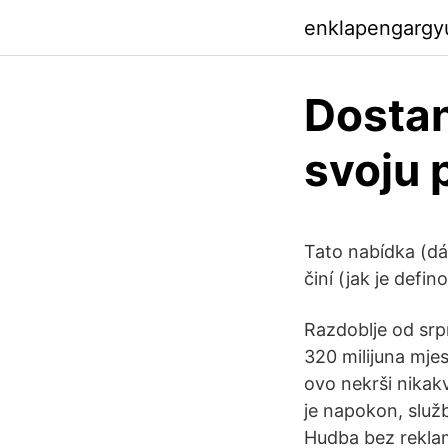
enklapengargy
Dostan
svoju 
Tato nabídka (dá
činí (jak je def
Razdoblje od srpn
320 milijuna mje
ovo nekrši nikakv
je napokon, služ
Hudba bez reklam,