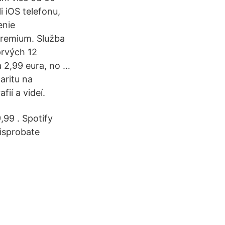
i iOS telefonu,
enie
Premium. Služba
prvých 12
a 2,99 eura, no …
aritu na
ií a videí.
,99 . Spotify
isprobate