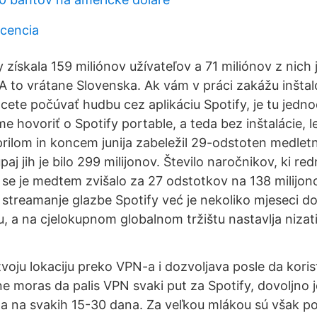
icencia
 získala 159 miliónov užívateľov a 71 miliónov z nich j
A to vrátane Slovenska. Ak vám v práci zakážu inšta
chcete počúvať hudbu cez aplikáciu Spotify, je tu jed
 hovoriť o Spotify portable, a teda bez inštalácie, l
prilom in koncem junija zabeležil 29-odstoten medlet
aj jih je bilo 299 milijonov. Število naročnikov, ki red
, se je medtem zvišalo za 27 odstotkov na 138 milijon
a streamanje glazbe Spotify već je nekoliko mjeseci d
, a na cjelokupnom globalnom tržištu nastavlja nizati
voju lokaciju preko VPN-a i dozvoljava posle da koristi
ne moras da palis VPN svaki put za Spotify, dovoljno 
a na svakih 15-30 dana. Za veľkou mlákou sú však p