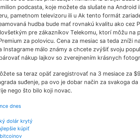
milion podcasta, koje možete da slušate na Android il
eru, pametnom televizoru ili u Ak tento formát zariad
reamovaná hudba bude mať rovnakú kvalitu ako cez 
dovšetkým pre zákazníkov Telekomu, ktorí môžu na 
Premium za polovicu. Cena za mesiac sa teda zníži n
 na Instagrame málo známy a chcete zvýšiť svoju popul
spárovať nákup lajkov so zverejnením krásnych fotograf
ôžete sa teraz opäť zaregistrovať na 3 mesiace za $9
grada suđenje, pa ovo je dobar način za svakoga da 
ije nego što bilo koji novac.
ince dnes
ký dolár krytý
ajlepšie kúpiť
 bitcoinov