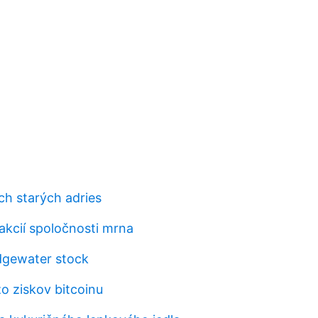
h starých adries
 akcií spoločnosti mrna
idgewater stock
o ziskov bitcoinu