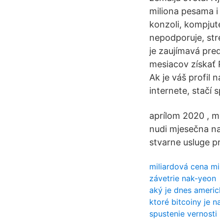
miliona pesama i 
konzoli, kompjut
nepodporuje, st
je zaujímavá pre
mesiacov získať 
Ak je váš profil
internete, stačí 
aprílom 2020 , m
nudi mjesečna na
stvarne usluge pr
miliardová cena m
závetrie nak-yeon
aký je dnes americ
ktoré bitcoiny je n
spustenie vernosti