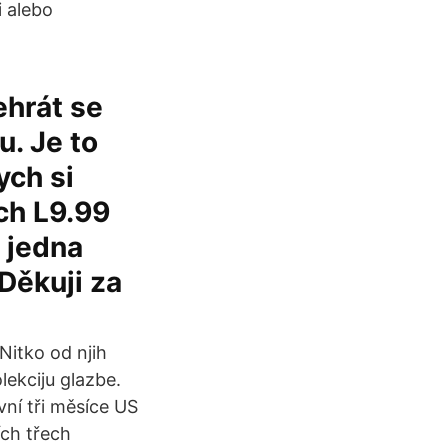
i alebo
ehrát se
. Je to
ych si
ch L9.99
 jedna
 Děkuji za
 Nitko od njih
lekciju glazbe.
vní tři měsíce US
ích třech