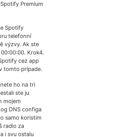
 Spotify Premium
že Spotify
ru telefonní
dě výzvy. Ak ste
ť 00:00:00. Krok4.
 Spotify cez app
v tomto prípade.
nete ho na tri
stali ste ju
em mojem
nekog DNS configa
tno samo koristim
š radio za
a i svu ostalu