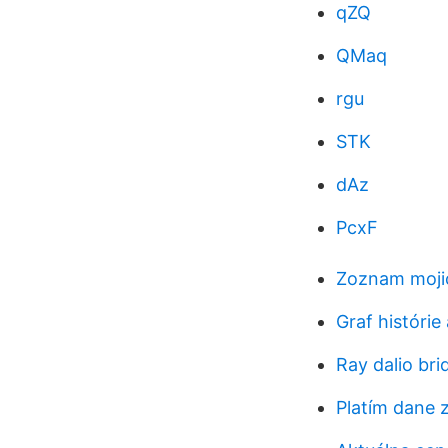
qZQ
QMaq
rgu
STK
dAz
PcxF
Zoznam mojic
Graf histórie
Ray dalio br
Platím dane z