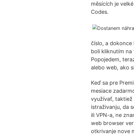
měsících je velk
Codes.
číslo, a dokonce 
boli kliknutím na
Popojedem, teraz 
alebo web, ako s
Keď sa pre Premi
mesiace zadarmo. 
využívať, taktie
istraživanju, da 
ili VPN-a, ne zna
web browser verzi
otkrivanje nove m