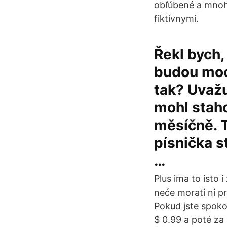
obľúbené a mnohí
fiktívnymi.
Řekl bych,
budou moc
tak? Uvažu
mohl stah
měsíčně. T
písnička s
…
Plus ima to isto i
neće morati ni pr
Pokud jste spoko
$ 0.99 a poté za