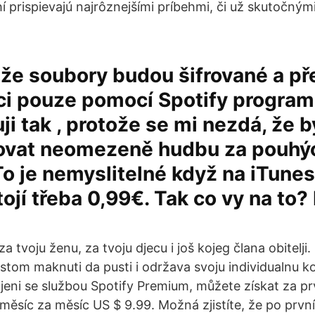
 prispievajú najrôznejšími príbehmi, či už skutočným
 že soubory budou šifrované a př
i pouze pomocí Spotify programu
ji tak , protože se mi nezdá, že b
ovat neomezeně hudbu za pouhý
o je nemyslitelné když na iTunes
tojí třeba 0,99€. Tak co vy na to?
 za tvoju ženu, za tvoju djecu i još kojeg člana obitelji.
stom maknuti da pusti i održava svoju individualnu ko
jeni se službou Spotify Premium, můžete získat za pr
 měsíc za měsíc US $ 9.99. Možná zjistíte, že po prvn