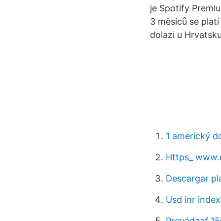
je Spotify Premiu
3 měsíců se platí
dolazi u Hrvatsku 
1 americký d
Https_ www.
Descargar pla
Usd inr index
Prevádzať 15