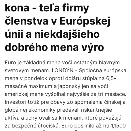
kona - teľa firmy
členstva v Európskej
únii a niekdajšieho
dobrého mena výro
Euro je základná mena voči ostatným hlavným
svetovým menám. LONDÝN - Spoločná európska
mena v pondelok oproti doláru stúpla na 6,5-
mesačné maximum a japonský jen sa voči
americkej mene vyšplhal najvyššie za tri mesiace.
Investori totiž pre obavy zo spomalenia čínskej a
globálnej ekonomiky predávali riskantnejšie
aktíva a uchyľovali sa k menám, ktoré považujú
za bezpečné útočiská. Euro posilnilo až na 1,1500