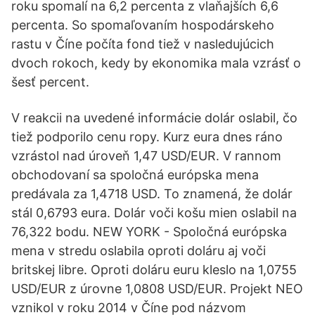
roku spomalí na 6,2 percenta z vlaňajších 6,6
percenta. So spomaľovaním hospodárskeho
rastu v Číne počíta fond tiež v nasledujúcich
dvoch rokoch, kedy by ekonomika mala vzrásť o
šesť percent.
V reakcii na uvedené informácie dolár oslabil, čo
tiež podporilo cenu ropy. Kurz eura dnes ráno
vzrástol nad úroveň 1,47 USD/EUR. V rannom
obchodovaní sa spoločná európska mena
predávala za 1,4718 USD. To znamená, že dolár
stál 0,6793 eura. Dolár voči košu mien oslabil na
76,322 bodu. NEW YORK - Spoločná európska
mena v stredu oslabila oproti doláru aj voči
britskej libre. Oproti doláru euru kleslo na 1,0755
USD/EUR z úrovne 1,0808 USD/EUR. Projekt NEO
vznikol v roku 2014 v Číne pod názvom