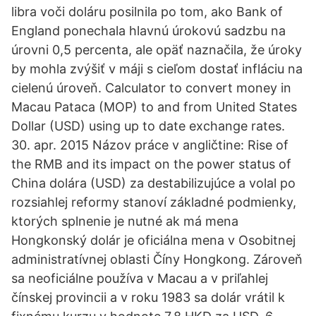
libra voči doláru posilnila po tom, ako Bank of
England ponechala hlavnú úrokovú sadzbu na
úrovni 0,5 percenta, ale opäť naznačila, že úroky
by mohla zvýšiť v máji s cieľom dostať infláciu na
cielenú úroveň. Calculator to convert money in
Macau Pataca (MOP) to and from United States
Dollar (USD) using up to date exchange rates.
30. apr. 2015 Názov práce v angličtine: Rise of
the RMB and its impact on the power status of
China dolára (USD) za destabilizujúce a volal po
rozsiahlej reformy stanoví základné podmienky,
ktorých splnenie je nutné ak má mena
Hongkonský dolár je oficiálna mena v Osobitnej
administratívnej oblasti Číny Hongkong. Zároveň
sa neoficiálne používa v Macau a v priľahlej
čínskej provincii a v roku 1983 sa dolár vrátil k