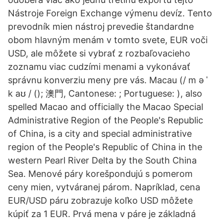
Nástroje Foreign Exchange výmenu devíz. Tento
prevodník mien nástroj prevedie štandardne
obom hlavným menám v tomto svete, EUR voči
USD, ale môžete si vybrať z rozbaľovacieho
zoznamu viac cudzími menami a vykonávať
správnu konverziu meny pre vás. Macau (/ m ə ˈ
k aʊ / (); 澳門, Cantonese: ; Portuguese: ), also
spelled Macao and officially the Macao Special
Administrative Region of the People's Republic
of China, is a city and special administrative
region of the People's Republic of China in the
western Pearl River Delta by the South China
Sea. Menové páry korešpondujú s pomerom
ceny mien, vytváranej párom. Napríklad, cena
EUR/USD páru zobrazuje koľko USD môžete
kúpiť za 1 EUR. Prvá mena v páre je základná