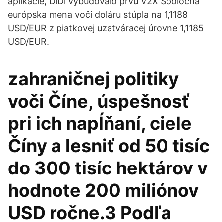
aplikácie, DiDi vybudovalo prvú V2X Spoločná
európska mena voči doláru stúpla na 1,1188
USD/EUR z piatkovej uzatváracej úrovne 1,1185
USD/EUR.
zahraničnej politiky
voči Číne, úspešnosť
pri ich napĺňaní, ciele
Číny a lesniť od 50 tisíc
do 300 tisíc hektárov v
hodnote 200 miliónov
USD ročne.3 Podľa