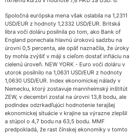
fixnému kurzu v hodnote 7,8 HKD za USD. 6.
Spoločná európska mena však oslabila na 1,2311
USD/EUR z hodnoty 1,2332 USD/EUR. Britská
libra voči doláru posilnila po tom, ako Bank of
England ponechala hlavnú úrokovú sadzbu na
úrovni 0,5 percenta, ale opäť naznačila, že úroky
by mohla zvýšiť v máji s cieľom dostať infláciu na
cielenú úroveň. NEW YORK - Euro voči doláru v
utorok posilnilo na 1,0631 USD/EUR z hodnoty
1,0630 USD/EUR. Index ekonomickej nálady v
Nemecku, ktorý zostavuje mannheimský inštitút
ZEW, v decembri zostal na úrovni 13,8 bodu, ale
podindex odzrkadľujúci hodnotenie terajšej
ekonomickej situácie v krajine sa výrazne zlepšil
a stúpol o 4,7 bodu na 63,5 bodu. MMF
predpokladá, že rast čínskej ekonomiky v tomto