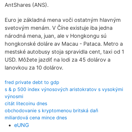
AntShares (ANS).
Euro je základná mena voči ostatným hlavným
svetovým menám. V Číne existuje iba jedna
národná mena, juan, ale v Hongkongu sú
hongkonské doláre av Macau - Pataca. Metro a
mestské autobusy stoja spravidla cent, taxi od 1
USD. Môžete jazdiť na lodi za 45 dolárov a
lanovkou za 10 dolárov.
fred private debt to gdp
s & p 500 index výnosových aristokratov s vysokými
výnosmi
citát litecoinu dnes
obchodovanie s kryptomenou britská daň
miliardová cena mince dnes
eUNG