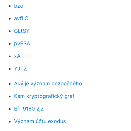
bzo
avfLC
GLtSY
pvFSA
xA
YJTZ
Aký je význam bezpečného
Ksm kryptografický graf
Efr 9180 2jz
Význam účtu exodus