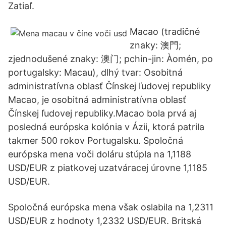
Zatiaľ.
Macao (tradičné
znaky: 澳門;
zjednodušené znaky: 澳门; pchin-jin: Àomén, po
portugalsky: Macau), dlhý tvar: Osobitná
administratívna oblasť Čínskej ľudovej republiky
Macao, je osobitná administratívna oblasť
Čínskej ľudovej republiky.Macao bola prvá aj
posledná európska kolónia v Ázii, ktorá patrila
takmer 500 rokov Portugalsku. Spoločná
európska mena voči doláru stúpla na 1,1188
USD/EUR z piatkovej uzatváracej úrovne 1,1185
USD/EUR.
Spoločná európska mena však oslabila na 1,2311
USD/EUR z hodnoty 1,2332 USD/EUR. Britská