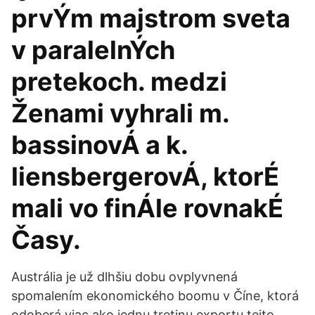
prvÝm majstrom sveta
v paralelnÝch
pretekoch. medzi
Ženami vyhrali m.
bassinovÁ a k.
liensbergerovÁ, ktorÉ
mali vo finÁle rovnakÉ
Časy.
Austrália je už dlhšiu dobu ovplyvnená
spomalením ekonomického boomu v Číne, ktorá
odoberá viac ako jednu tretinu exportu tejto