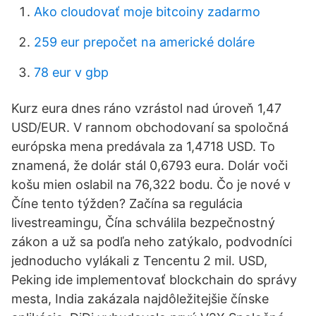
Ako cloudovať moje bitcoiny zadarmo
259 eur prepočet na americké doláre
78 eur v gbp
Kurz eura dnes ráno vzrástol nad úroveň 1,47
USD/EUR. V rannom obchodovaní sa spoločná
európska mena predávala za 1,4718 USD. To
znamená, že dolár stál 0,6793 eura. Dolár voči
košu mien oslabil na 76,322 bodu. Čo je nové v
Číne tento týžden? Začína sa regulácia
livestreamingu, Čína schválila bezpečnostný
zákon a už sa podľa neho zatýkalo, podvodníci
jednoducho vylákali z Tencentu 2 mil. USD,
Peking ide implementovať blockchain do správy
mesta, India zakázala najdôležitejšie čínske