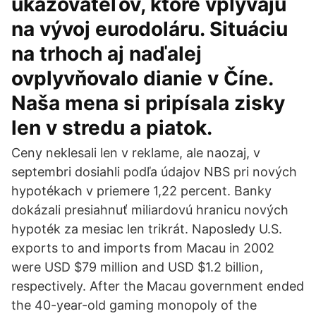
ukazovateľov, ktoré vplývajú
na vývoj eurodoláru. Situáciu
na trhoch aj naďalej
ovplyvňovalo dianie v Číne.
Naša mena si pripísala zisky
len v stredu a piatok.
Ceny neklesali len v reklame, ale naozaj, v
septembri dosiahli podľa údajov NBS pri nových
hypotékach v priemere 1,22 percent. Banky
dokázali presiahnuť miliardovú hranicu nových
hypoték za mesiac len trikrát. Naposledy U.S.
exports to and imports from Macau in 2002
were USD $79 million and USD $1.2 billion,
respectively. After the Macau government ended
the 40-year-old gaming monopoly of the