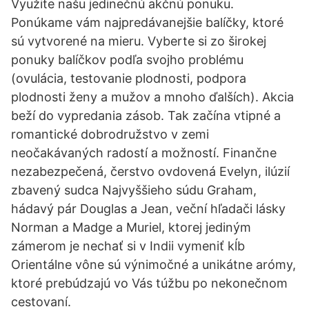
Využite našu jedinečnú akčnú ponuku.
Ponúkame vám najpredávanejšie balíčky, ktoré
sú vytvorené na mieru. Vyberte si zo širokej
ponuky balíčkov podľa svojho problému
(ovulácia, testovanie plodnosti, podpora
plodnosti ženy a mužov a mnoho ďalších). Akcia
beží do vypredania zásob. Tak začína vtipné a
romantické dobrodružstvo v zemi
neočakávaných radostí a možností. Finančne
nezabezpečená, čerstvo ovdovená Evelyn, ilúzií
zbavený sudca Najvyššieho súdu Graham,
hádavý pár Douglas a Jean, veční hľadači lásky
Norman a Madge a Muriel, ktorej jediným
zámerom je nechať si v Indii vymeniť kĺb
Orientálne vône sú výnimočné a unikátne arómy,
ktoré prebúdzajú vo Vás túžbu po nekonečnom
cestovaní.