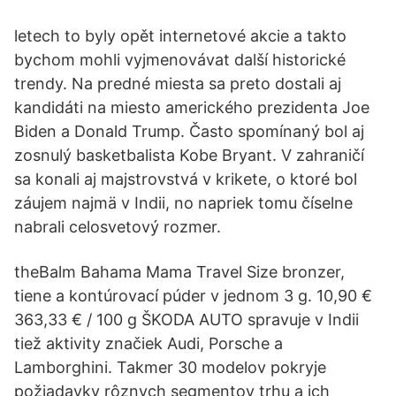
letech to byly opět internetové akcie a takto
bychom mohli vyjmenovávat další historické
trendy. Na predné miesta sa preto dostali aj
kandidáti na miesto amerického prezidenta Joe
Biden a Donald Trump. Často spomínaný bol aj
zosnulý basketbalista Kobe Bryant. V zahraničí
sa konali aj majstrovstvá v krikete, o ktoré bol
záujem najmä v Indii, no napriek tomu číselne
nabrali celosvetový rozmer.
theBalm Bahama Mama Travel Size bronzer,
tiene a kontúrovací púder v jednom 3 g. 10,90 €
363,33 € / 100 g ŠKODA AUTO spravuje v Indii
tiež aktivity značiek Audi, Porsche a
Lamborghini. Takmer 30 modelov pokryje
požiadavky rôznych segmentov trhu a ich