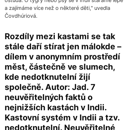
ostuda. O tygry nebo psy se v Indii staráme lépe
a zajímáme více než o některé děti," uvedla
Čovdhúriová.
Rozdíly mezi kastami se tak
stále daří stírat jen málokde –
dílem v anonymním prostředí
měst, částečně ve slumech,
kde nedotknutelní žijí
společně. Autor: Jad. 7
neuvěřitelných faktů o
nejnižších kastách v Indii.
Kastovní systém v Indii a tzv.
nedotknutelní. Neuvěřitelné