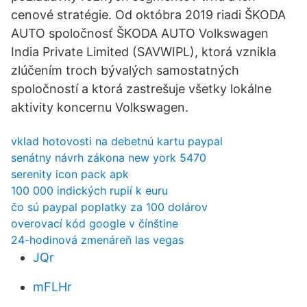
cenové stratégie. Od októbra 2019 riadi ŠKODA
AUTO spoločnosť ŠKODA AUTO Volkswagen
India Private Limited (SAVWIPL), ktorá vznikla
zlúčením troch bývalých samostatných
spoločností a ktorá zastrešuje všetky lokálne
aktivity koncernu Volkswagen.
vklad hotovosti na debetnú kartu paypal
senátny návrh zákona new york 5470
serenity icon pack apk
100 000 indických rupií k euru
čo sú paypal poplatky za 100 dolárov
overovací kód google v čínštine
24-hodinová zmenáreň las vegas
JQr
mFLHr