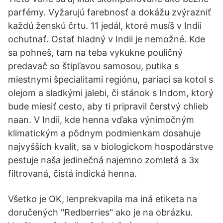
parfémy. Vyžarujú farebnosť a dokážu zvýrazniť
každú ženskú črtu. 11 jedál, ktoré musíš v Indii
ochutnať. Ostať hladný v Indii je nemožné. Kde
sa pohneš, tam na teba vykukne pouličný
predavač so štipľavou samosou, putika s
miestnymi špecialitami regiónu, pariaci sa kotol s
olejom a sladkými jalebi, či stánok s Indom, ktorý
bude miesiť cesto, aby ti pripravil čerstvý chlieb
naan. V Indii, kde henna vďaka výnimočným
klimatickým a pôdnym podmienkam dosahuje
najvyšších kvalít, sa v biologickom hospodárstve
pestuje naša jedinečná najemno zomletá a 3x
filtrovaná, čistá indická henna.
Všetko je OK, lenprekvapila ma iná etiketa na
doručených "Redberries" ako je na obrázku.