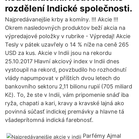
rozdělení Indické společnosti.
Najpredávanejšie krby a komíny. !!! Akcie !!!
Okrem nasledovných produktov beží akcia na
výpredajové položky v rubrike - Výpredaj! Akcie
Tesly v pátek uzavřely o 14 % níže na ceně 265
USD za kus. Akcie v Indii jsou na rekordu
25.10.2017 Hlavní akciový index v Indii dnes
vystoupil na rekord, povzbudilo ho rozhodnutí
vlády napumpovat v příštích dvou letech do
bankovního sektoru 2,11 bilionu rupií (705 miliard
Kč). To, že ste v Indii, vám pripomenie snáď iba
ryža, chapati a kari, kravy a kravské lajná ako
povinná súčasť indickej premávky a hlavne tá
všadeprítomná indická farebnosť.
Parfémy Ajmal