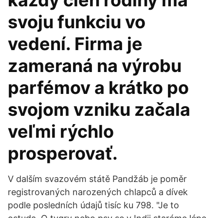
každý člen rodiny má
svoju funkciu vo
vedení. Firma je
zameraná na výrobu
parfémov a krátko po
svojom vzniku začala
veľmi rýchlo
prosperovať.
V dalším svazovém státě Pandžáb je poměr
registrovaných narozených chlapců a dívek
podle posledních údajů tisíc ku 798. "Je to