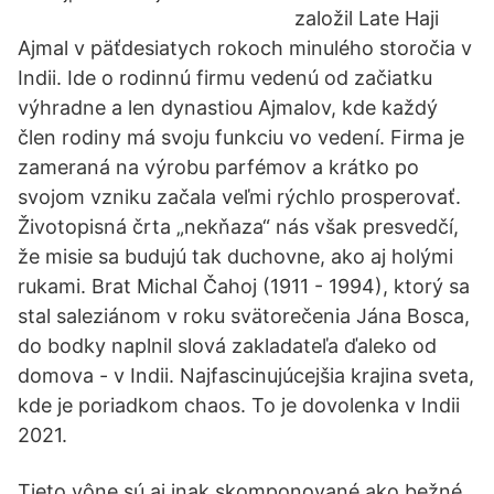
založil Late Haji
Ajmal v päťdesiatych rokoch minulého storočia v
Indii. Ide o rodinnú firmu vedenú od začiatku
výhradne a len dynastiou Ajmalov, kde každý
člen rodiny má svoju funkciu vo vedení. Firma je
zameraná na výrobu parfémov a krátko po
svojom vzniku začala veľmi rýchlo prosperovať.
Životopisná črta „nekňaza“ nás však presvedčí,
že misie sa budujú tak duchovne, ako aj holými
rukami. Brat Michal Čahoj (1911 - 1994), ktorý sa
stal saleziánom v roku svätorečenia Jána Bosca,
do bodky naplnil slová zakladateľa ďaleko od
domova - v Indii. Najfascinujúcejšia krajina sveta,
kde je poriadkom chaos. To je dovolenka v Indii
2021.
Tieto vône sú aj inak skomponované ako bežné