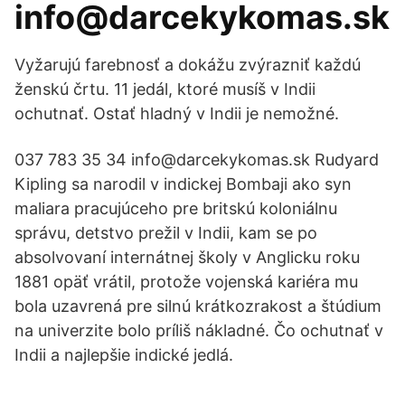
info@darcekykomas.sk
Vyžarujú farebnosť a dokážu zvýrazniť každú
ženskú črtu. 11 jedál, ktoré musíš v Indii
ochutnať. Ostať hladný v Indii je nemožné.
037 783 35 34 info@darcekykomas.sk Rudyard
Kipling sa narodil v indickej Bombaji ako syn
maliara pracujúceho pre britskú koloniálnu
správu, detstvo prežil v Indii, kam se po
absolvovaní internátnej školy v Anglicku roku
1881 opäť vrátil, protože vojenská kariéra mu
bola uzavrená pre silnú krátkozrakost a štúdium
na univerzite bolo príliš nákladné. Čo ochutnať v
Indii a najlepšie indické jedlá.