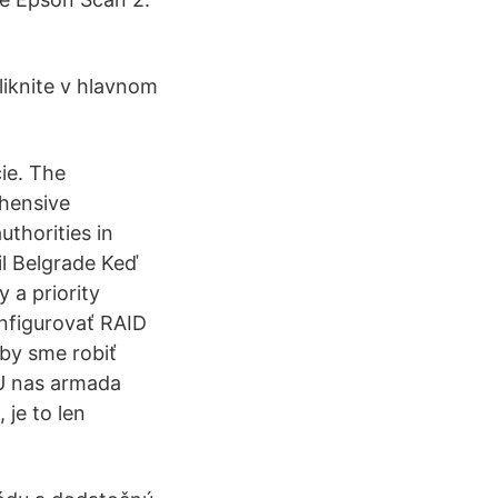
liknite v hlavnom
ie. The
hensive
uthorities in
il Belgrade Keď
 a priority
nfigurovať RAID
aby sme robiť
 U nas armada
je to len