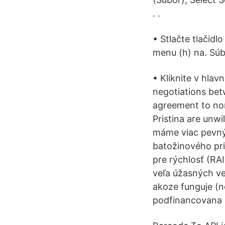
. .
• Stlačte tlačid
menu (h) na. Súbo
• Kliknite v hlav
negotiations be
agreement to norm
Pristina are unwi
máme viac pevnýc
batožinového pr
pre rýchlosť (RAI
veľa úžasných ve
akoze funguje (n
podfinancovana 