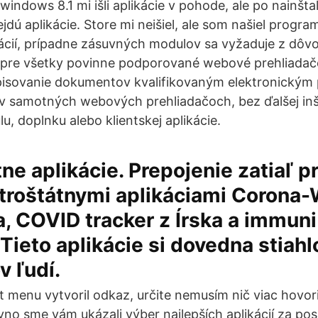
windows 8.1 mi išli aplikácie v pohode, ale po nainšta
nejdú aplikácie. Store mi neišiel, ale som našiel progra
kácií, prípadne zásuvných modulov sa vyžaduje z dôvo
je pre všetky povinne podporované webové prehliada
pisovanie dokumentov kvalifikovaným elektronickým
v samotných webových prehliadačoch, bez ďalšej inš
, doplnku alebo klientskej aplikácie.
ne aplikácie. Prepojenie zatiaľ p
troštátnymi aplikáciami Corona
 COVID tracker z Írska a immuni
 Tieto aplikácie si dovedna stiahl
v ľudí.
 menu vytvoril odkaz, určite nemusím nič viac hovoriť
no sme vám ukázali výber najlepších aplikácií za po