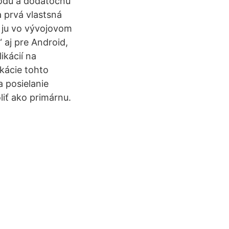
kódu a dodatočnú
 prvá vlastsná
m ju vo vývojovom
 aj pre Android,
ikácií na
kácie tohto
a posielanie
liť ako primárnu.