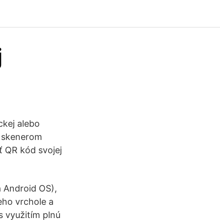
j
ckej alebo
e skenerom
 QR kód svojej
á Android OS),
eho vrchole a
s využitím plnú