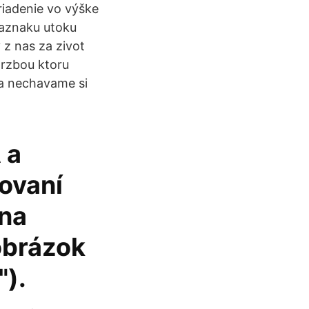
iadenie vo výške
naznaku utoku
 z nas za zivot
drzbou ktoru
 a nechavame si
 a
novaní
 na
obrázok
").