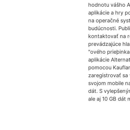
hodnotu vášho An
aplikácie a hry 
na operačné syst
budúcnosti. Pub
kontaktovať na r
prevádzajúce hla
"ového prieþinka
aplikácie Alterna
pomocou Kaufland 
zaregistrovať sa 
svojom mobile na
dát. S vylepšen
ale aj 10 GB dát