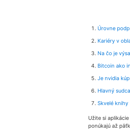
Úrovne podpo
Kariéry v obl
Na čo je výs
Bitcoin ako i
Je nvidia kúp
Hlavný sudca
Skvelé knihy
Užite si aplikác
ponúkajú až päťk