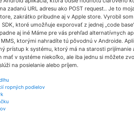
e Android aplikácia, ktorá odšle hodnotu čiarového 
na zadanú URL adresu ako POST request.. Je to moja
Store, zakrátko pribudne aj v Apple store. Vyrobil so
 SDK, ktoré umožňuje exporovať z jednej „code base“
ípadne aj iné Máme pre vás prehľad alternatívnych apl
 MMS, ktorými nahradíte tú pôvodnú v Androide. Apli
ý prístup k systému, ktorý má na starosti prijímanie 
h mať v systéme niekoľko, ale iba jednu si môžete zvo
úži na posielanie alebo príjem.
dlhu
cií ropných podielov
yk
ačku
čov