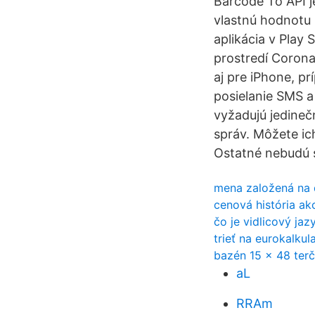
Barcode To API j
vlastnú hodnotu 
aplikácia v Play 
prostredí Corona
aj pre iPhone, pr
posielanie SMS a
vyžadujú jedinečn
správ. Môžete ic
Ostatné nebudú sl
mena založená na 
cenová história ak
čo je vidlicový jaz
trieť na eurokalkul
bazén 15 x 48 ter
aL
RRAm