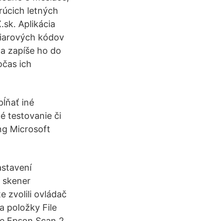
rúcich letných
.sk. Aplikácia
čiarových kódov
 a zapíše ho do
očas ich
pĺňať iné
é testovanie či
ng Microsoft
astavení
e skener
e zvolili ovládač
a položky File
ie Epson Scan 2.