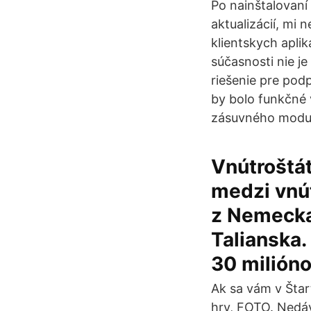
Po nainštalovaní 
aktualizácií, mi 
klientskych apli
súčasnosti nie 
riešenie pre pod
by bolo funkčné 
zásuvného modulu
Vnútroštát
medzi vnú
z Nemecka,
Talianska.
30 milióno
Ak sa vám v Štart
hry, FOTO. Nedáv