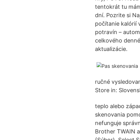
tentokrát tu mám
dní. Pozrite si N
počítanie kalóri
potravín – autom
celkového denné 
aktualizácie.
ručné vysledovan
Store in: Slovens
teplo alebo zápa
skenovania pomoc
nefunguje správne
Brother TWAIN ak
(Súbor), Select 