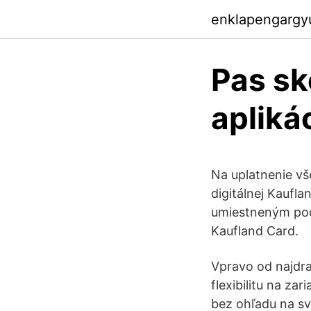
enklapengargy
Pas sk
apliká
Na uplatnenie vš
digitálnej Kaufl
umiestneným pod
Kaufland Card.
Vpravo od najdra
flexibilitu na z
bez ohľadu na sv