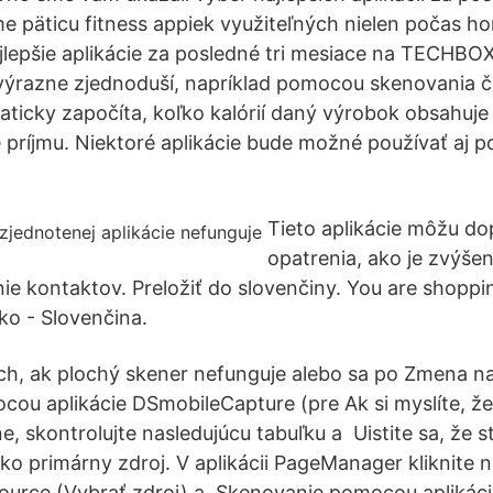
e päticu fitness appiek využiteľných nielen počas ho
ajlepšie aplikácie za posledné tri mesiace na TECHBOX
í výrazne zjednoduší, napríklad pomocou skenovania 
aticky započíta, koľko kalórií daný výrobok obsahuje
príjmu. Niektoré aplikácie bude možné používať aj p
Tieto aplikácie môžu do
opatrenia, ako je zvýšen
ie kontaktov. Preložiť do slovenčiny. You are shoppi
ko - Slovenčina.
ch, ak plochý skener nefunguje alebo sa po Zmena n
ou aplikácie DSmobileCapture (pre Ak si myslíte, ž
, skontrolujte nasledujúcu tabuľku a Uistite sa, že st
o primárny zdroj. V aplikácii PageManager kliknite n
Source (Vybrať zdroj) a Skenovanie pomocou aplikác