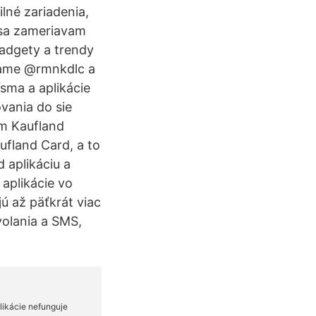
lné zariadenia,
 sa zameriavam
gadgety a trendy
rame @rmnkdlc a
sma a aplikácie
vania do sie
om Kaufland
ufland Card, a to
 aplikáciu a
 aplikácie vo
ú až päťkrát viac
olania a SMS,