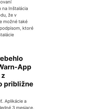
lovaní
m na Inštalácia
du, že v
če možné také
 podpisom, ktoré
talácie
rebehlo
-Warn-App
 z
o približne
. Aplikácie a
sledné 3 mesiace,