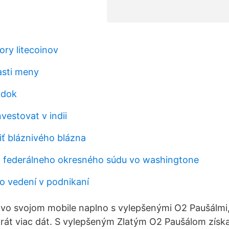
ry litecoinov
asti meny
adok
nvestovat v indii
iť bláznivého blázna
 federálneho okresného súdu vo washingtone
 o vedení v podnikaní
ie vo svojom mobile naplno s vylepšenými O2 Paušálmi,
rát viac dát. S vylepšeným Zlatým O2 Paušálom získa