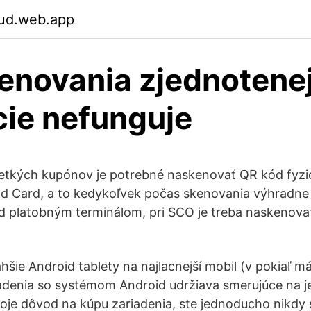
ud.web.app
enovania zjednotene
cie nefunguje
etkých kupónov je potrebné naskenovať QR kód fyzi
and Card, a to kedykoľvek počas skenovania výhradn
 platobným terminálom, pri SCO je treba naskenovať
hšie Android tablety na najlacnejší mobil (v pokiaľ m
ariadenia so systémom Android udržiava smerujúce na j
oje dôvod na kúpu zariadenia, ste jednoducho nikdy 