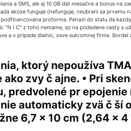
nia a SMS, ale aj 10 GB dát mesačne a bonus na zar
mada akoze funguje (nefunguje, neubrani sa prvemu 
en podfinancovana proforma. Penazi do statu da kazdy
nic "N I C" z toho nemame, az na podedene cesty s u
ve a v pripade dialnic, osve sukromnej firme. Bordel
nia, ktorý nepoužíva TMA
 ako zvy č ajne. • Pri ske
u, predvolené pr epojenie
nie automaticky zvä č ší 
ižne 6,7 x 10 cm (2,64 x 4 