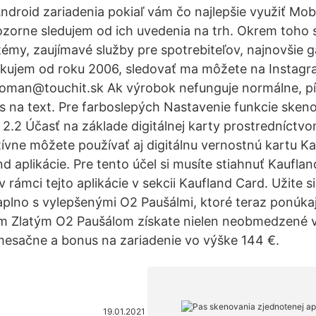
droid zariadenia pokiaľ vám čo najlepšie využiť Mobi
pozorne sledujem od ich uvedenia na trh. Okrem toho
émy, zaujímavé služby pre spotrebiteľov, najnovšie 
likujem od roku 2006, sledovať ma môžete na Instag
oman@touchit.sk Ak výrobok nefunguje normálne, pí
s na text. Pre farboslepých Nastavenie funkcie skeno
 2.2 Účasť na základe digitálnej karty prostredníctv
tívne môžete používať aj digitálnu vernostnú kartu Ka
aplikácie. Pre tento účel si musíte stiahnuť Kaufland
v rámci tejto aplikácie v sekcii Kaufland Card. Užite si
plno s vylepšenými O2 Paušálmi, ktoré teraz ponúkaj
ým Zlatým O2 Paušálom získate nielen neobmedzené v
 mesačne a bonus na zariadenie vo výške 144 €.
19.01.2021