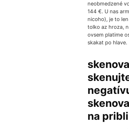
neobmedzené vola
144 €. U nas ar
nicoho), je to l
tolko az hroza, 
ovsem platime os
skakat po hlave.
skenova
skenujte
negatív
skenova
na pribl