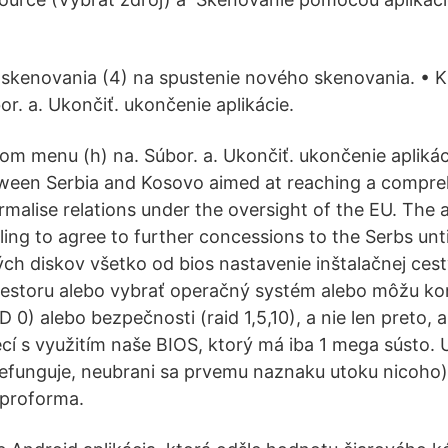
lo skenovania (4) na spustenie nového skenovania. • K
r. a. Ukončiť. ukončenie aplikácie.
nom menu (h) na. Súbor. a. Ukončiť. ukončenie aplikác
tween Serbia and Kosovo aimed at reaching a compre
alise relations under the oversight of the EU. The a
lling to agree to further concessions to the Serbs unt
h diskov všetko od bios nastavenie inštalačnej cesty
iestoru alebo vybrať operačný systém alebo môžu ko
D 0) alebo bezpečnosti (raid 1,5,10), a nie len preto, 
cí s využitím naše BIOS, ktorý má iba 1 mega sústo.
efunguje, neubrani sa prvemu naznaku utoku nicoho), 
proforma.