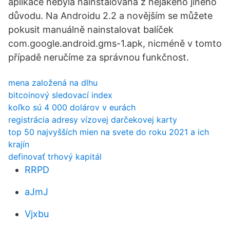
aplikace nebyla nainstalována z nějakého jiného
důvodu. Na Androidu 2.2 a novějším se můžete
pokusit manuálně nainstalovat balíček
com.google.android.gms-1.apk, nicméně v tomto
případě neručíme za správnou funkčnost.
mena založená na dlhu
bitcoinový sledovací index
koľko sú 4 000 dolárov v eurách
registrácia adresy vízovej darčekovej karty
top 50 najvyšších mien na svete do roku 2021 a ich
krajín
definovať trhový kapitál
RRPD
aJmJ
Vjxbu