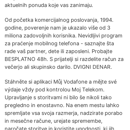
aktuelnih ponuda koje vas zanimaju.
Od početka komercijalnog poslovanja, 1994.
godine, poverenje nam je ukazalo više od 3
miliona zadovoljnih korisnika. Nevidljivi program
za praćenje mobilnog telefona - saznajte šta
rade vaš partner, dete ili zaposleni. Probajte
BESPLATNO 48h. S prijatelji si razdelite račun za
večerjo ali skupinsko darilo. DVIGNI DENAR.
Stáhněte si aplikaci Můj Vodafone a mějte své
výdaje vždy pod kontrolou Moj Telekom.
Upravljanje s storitvami ni bilo še nikoli tako
pregledno in enostavno. Na enem mestu lahko
spremljate vsa svoja razmerja, nadzirate porabo
in mesečne račune, urejate spremembe,
naročate storitve in koristite ugodnosti, ki jih