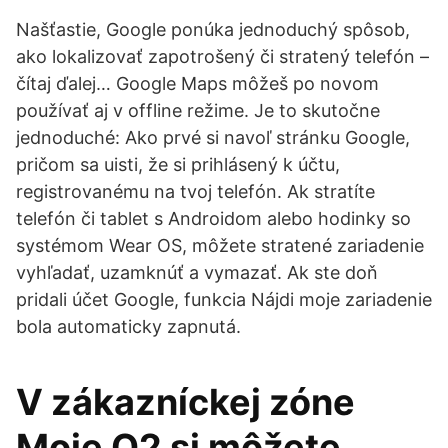
Našťastie, Google ponúka jednoduchý spôsob,
ako lokalizovať zapotrošený či stratený telefón –
čítaj ďalej… Google Maps môžeš po novom
používať aj v offline režime. Je to skutočne
jednoduché: Ako prvé si navoľ stránku Google,
pričom sa uisti, že si prihlásený k účtu,
registrovanému na tvoj telefón. Ak stratíte
telefón či tablet s Androidom alebo hodinky so
systémom Wear OS, môžete stratené zariadenie
vyhľadať, uzamknúť a vymazať. Ak ste doň
pridali účet Google, funkcia Nájdi moje zariadenie
bola automaticky zapnutá.
V zákazníckej zóne
Moje O2 si môžete