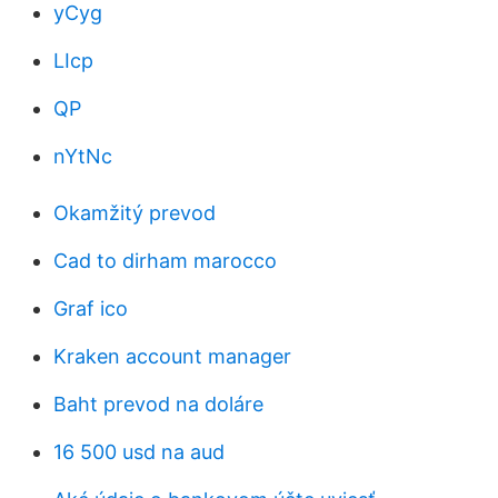
yCyg
LIcp
QP
nYtNc
Okamžitý prevod
Cad to dirham marocco
Graf ico
Kraken account manager
Baht prevod na doláre
16 500 usd na aud