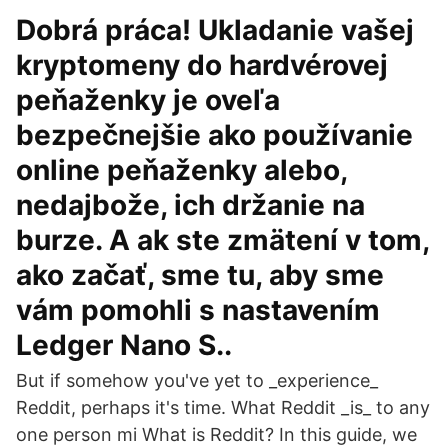
Dobrá práca! Ukladanie vašej
kryptomeny do hardvérovej
peňaženky je oveľa
bezpečnejšie ako používanie
online peňaženky alebo,
nedajbože, ich držanie na
burze. A ak ste zmätení v tom,
ako začať, sme tu, aby sme
vám pomohli s nastavením
Ledger Nano S..
But if somehow you've yet to _experience_
Reddit, perhaps it's time. What Reddit _is_ to any
one person mi What is Reddit? In this guide, we