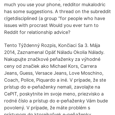
much you use your phone, redditor mukalodric
has some suggestions. A thread on the subreddit
r/getdisciplined (a group “for people who have
issues with procrast Would you ever turn to
Reddit for relationship advice?
Tento Týždenný Rozpis, Končiaci Sa 3. Mája
2014, Zaznamenal Opäť Náladu Okolia Nálady.
Nakupujte značkové peňaženky za výhodné
ceny od značiek ako Michael Kors, Carrera
Jeans, Guess, Versace Jeans, Love Moschino,
Coach, Police, Piquardo a iné. V prípade, že ste
prístup do e-peňaženky nemali, zavolajte na
CePIT, poskytnite im svoje meno, priezvisko a
rodné číslo a prístup do e-peňaženky Vám bude
povolený. V prípade, že máte problém s
prístupom do ktorejkoľvek e-peňaženky,