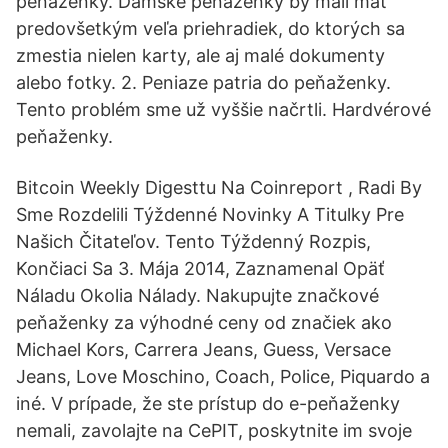
peňaženky. Dámske peňaženky by mali mať
predovšetkým veľa priehradiek, do ktorých sa
zmestia nielen karty, ale aj malé dokumenty
alebo fotky. 2. Peniaze patria do peňaženky.
Tento problém sme už vyššie načrtli. Hardvérové
peňaženky.
Bitcoin Weekly Digesttu Na Coinreport , Radi By
Sme Rozdelili Týždenné Novinky A Titulky Pre
Našich Čitateľov. Tento Týždenný Rozpis,
Končiaci Sa 3. Mája 2014, Zaznamenal Opäť
Náladu Okolia Nálady. Nakupujte značkové
peňaženky za výhodné ceny od značiek ako
Michael Kors, Carrera Jeans, Guess, Versace
Jeans, Love Moschino, Coach, Police, Piquardo a
iné. V prípade, že ste prístup do e-peňaženky
nemali, zavolajte na CePIT, poskytnite im svoje