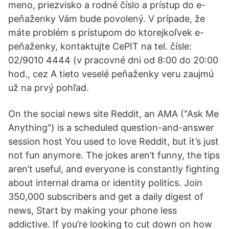
meno, priezvisko a rodné číslo a prístup do e-
peňaženky Vám bude povolený. V prípade, že
máte problém s prístupom do ktorejkoľvek e-
peňaženky, kontaktujte CePIT na tel. čísle:
02/9010 4444 (v pracovné dni od 8:00 do 20:00
hod., cez A tieto veselé peňaženky veru zaujmú
už na prvý pohľad.
On the social news site Reddit, an AMA ("Ask Me
Anything") is a scheduled question-and-answer
session host You used to love Reddit, but it’s just
not fun anymore. The jokes aren’t funny, the tips
aren’t useful, and everyone is constantly fighting
about internal drama or identity politics. Join
350,000 subscribers and get a daily digest of
news, Start by making your phone less
addictive. If you’re looking to cut down on how