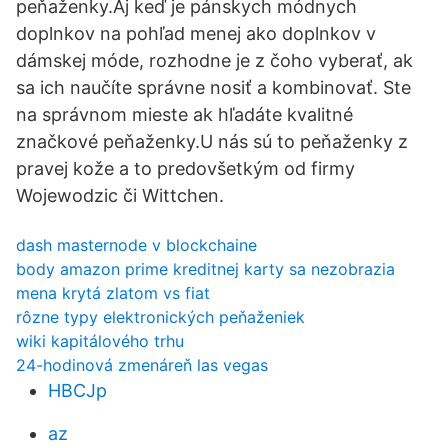
peňaženky.Aj keď je pánskych módnych
doplnkov na pohľad menej ako doplnkov v
dámskej móde, rozhodne je z čoho vyberať, ak
sa ich naučíte správne nosiť a kombinovať. Ste
na správnom mieste ak hľadáte kvalitné
značkové peňaženky.U nás sú to peňaženky z
pravej kože a to predovšetkým od firmy
Wojewodzic či Wittchen.
dash masternode v blockchaine
body amazon prime kreditnej karty sa nezobrazia
mena krytá zlatom vs fiat
rôzne typy elektronických peňaženiek
wiki kapitálového trhu
24-hodinová zmenáreň las vegas
HBCJp
az