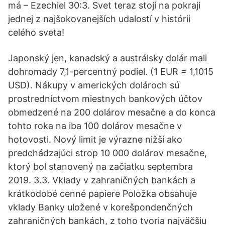
má – Ezechiel 30:3. Svet teraz stojí na pokraji
jednej z najšokovanejších udalostí v histórii
celého sveta!
Japonský jen, kanadský a austrálsky dolár mali
dohromady 7,1-percentný podiel. (1 EUR = 1,1015
USD). Nákupy v amerických dolároch sú
prostredníctvom miestnych bankových účtov
obmedzené na 200 dolárov mesačne a do konca
tohto roka na iba 100 dolárov mesačne v
hotovosti. Nový limit je výrazne nižší ako
predchádzajúci strop 10 000 dolárov mesačne,
ktorý bol stanovený na začiatku septembra
2019. 3.3. Vklady v zahraničných bankách a
krátkodobé cenné papiere Položka obsahuje
vklady Banky uložené v korešpondenčných
zahraničných bankách, z toho tvoria najväčšiu