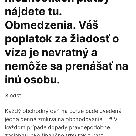
nájdete tu.
Obmedzenia. Váš
poplatok za žiadosť o
víza je nevratný a
nemôže sa prenášať na
inú osobu.
3 odst.
Každý obchodný deň na burze bude uvedená
jedna denná zmluva na obchodovanie. “ # V
každom prípade dopady pravdepodobne
zasiahnu, ako finančné trhy tak aj rast