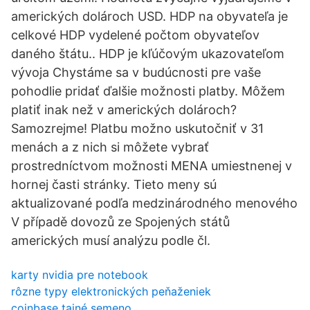
amerických dolároch USD. HDP na obyvateľa je
celkové HDP vydelené počtom obyvateľov
daného štátu.. HDP je kľúčovým ukazovateľom
vývoja Chystáme sa v budúcnosti pre vaše
pohodlie pridať ďalšie možnosti platby. Môžem
platiť inak než v amerických dolároch?
Samozrejme! Platbu možno uskutočniť v 31
menách a z nich si môžete vybrať
prostredníctvom možnosti MENA umiestnenej v
hornej časti stránky. Tieto meny sú
aktualizované podľa medzinárodného menového
V případě dovozů ze Spojených států
amerických musí analýzu podle čl.
karty nvidia pre notebook
rôzne typy elektronických peňaženiek
coinbase tajné semeno