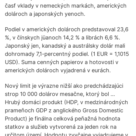
časf vklady v nemeckých markách, amerických
dolároch a japonských yenoch.
Podiel v amerických dolároch predstavoval 23,6
%, v čínskych jüanoch 14,2 % a librách 6,6 %.
Japonský jen, kanadský a austrálsky dolár mali
dohromady 7,1-percentný podiel. (1 EUR = 1,1015
USD). Suma cenných papierov a hotovosti v
amerických dolároch vyjadrená v eurách.
Nový limit je výrazne nižší ako predchádzajúci
strop 10 000 dolárov mesačne, ktorý bol …
Hrubý domáci produkt (HDP, v medzinárodných
prameňoch GDP z anglického Gross Domestic
Product) je finálna celková peňažná hodnota
statkov a služieb vytvorená za jeden rok na
určitom území. Hodnotu zvyčajne vyjadrujeme v