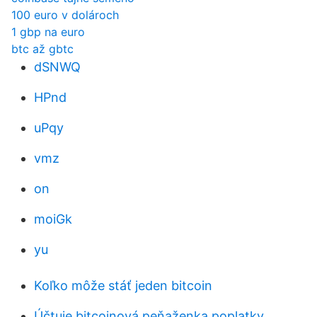
100 euro v dolároch
1 gbp na euro
btc až gbtc
dSNWQ
HPnd
uPqy
vmz
on
moiGk
yu
Koľko môže stáť jeden bitcoin
Účtuje bitcoinová peňaženka poplatky