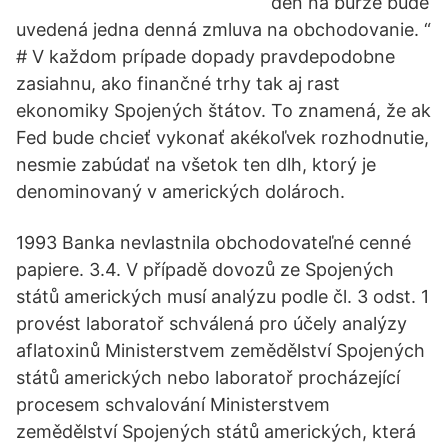
deň na burze bude
uvedená jedna denná zmluva na obchodovanie. “
# V každom prípade dopady pravdepodobne
zasiahnu, ako finančné trhy tak aj rast
ekonomiky Spojených štátov. To znamená, že ak
Fed bude chcieť vykonať akékoľvek rozhodnutie,
nesmie zabúdať na všetok ten dlh, ktorý je
denominovaný v amerických dolároch.
1993 Banka nevlastnila obchodovateľné cenné
papiere. 3.4. V případě dovozů ze Spojených
států amerických musí analýzu podle čl. 3 odst. 1
provést laboratoř schválená pro účely analýzy
aflatoxinů Ministerstvem zemědělství Spojených
států amerických nebo laboratoř procházející
procesem schvalování Ministerstvem
zemědělství Spojených států amerických, která