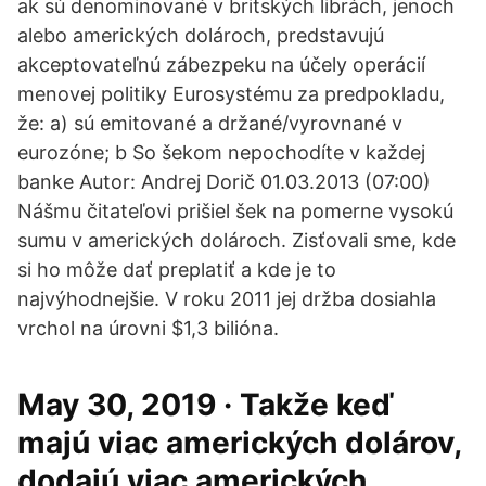
ak sú denominované v britských librách, jenoch
alebo amerických dolároch, predstavujú
akceptovateľnú zábezpeku na účely operácií
menovej politiky Eurosystému za predpokladu,
že: a) sú emitované a držané/vyrovnané v
eurozóne; b So šekom nepochodíte v každej
banke Autor: Andrej Dorič 01.03.2013 (07:00)
Nášmu čitateľovi prišiel šek na pomerne vysokú
sumu v amerických dolároch. Zisťovali sme, kde
si ho môže dať preplatiť a kde je to
najvýhodnejšie. V roku 2011 jej držba dosiahla
vrchol na úrovni $1,3 bilióna.
May 30, 2019 · Takže keď
majú viac amerických dolárov,
dodajú viac amerických