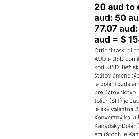
20 aud to 
aud: 50 au
77.07 aud:
aud = $ 1
Ottieni tassi di c
AUD e USD con il 
kód: USD, tiež s
štátov americkýc
je dolár rozdelen
pre účtovníctvo.
toliar (SIT) je 
je ekvivalentná 
Konverzný kalku
Kanadský Dolár 
emirátoch je Ka