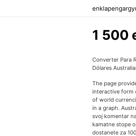
enklapengargy
1 500 
Converter Para R
Dólares Australi
The page provide
interactive form 
of world currenc
in a graph. Austr
svoj komentar na
kamatne stope o
dostanete za 100