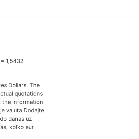
 = 1,5432
es Dollars. The
actual quotations
 the information
nje valuta Dodajte
e do danas uz
s, koľko eur