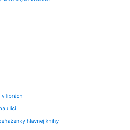
 v librách
a ulici
 peňaženky hlavnej knihy