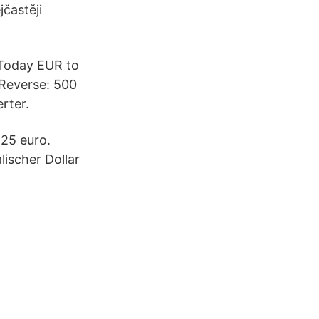
jčastěji
 Today EUR to
 Reverse: 500
rter.
425 euro.
lischer Dollar