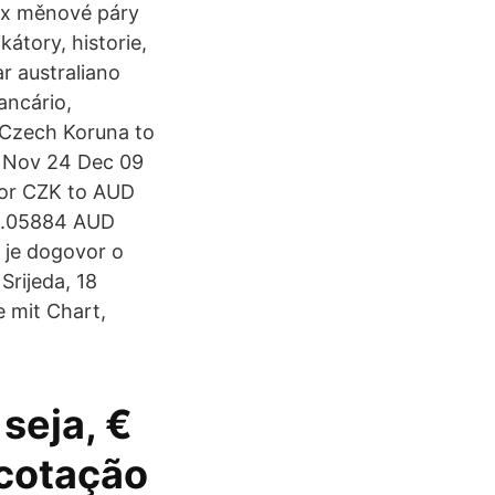
rex měnové páry
átory, historie,
r australiano
ancário,
r Czech Koruna to
9 Nov 24 Dec 09
for CZK to AUD
 0.05884 AUD
 je dogovor o
Srijeda, 18
e mit Chart,
 seja, €
 cotação