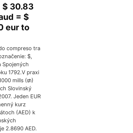
= $ 30.83
 aud = $
0 eur to
iodo compreso tra
označenie: $,
na Spojených
ku 1792.V praxi
1000 mills (₥)
ch Slovinský
u 2007. Jeden EUR
menný kurz
rátoch (AED) k
bských
je 2.8690 AED.