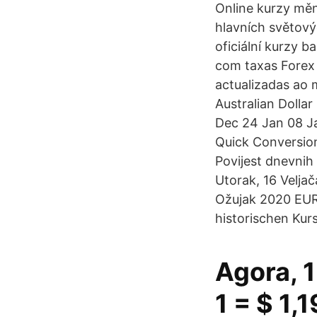
Online kurzy měn
hlavních světový
oficiální kurzy 
com taxas Forex 
actualizadas ao 
Australian Doll
Dec 24 Jan 08 J
Quick Conversion
Povijest dnevnih
Utorak, 16 Veljač
Ožujak 2020 EUR/
historischen Kur
Agora, 1
1 = $ 1,