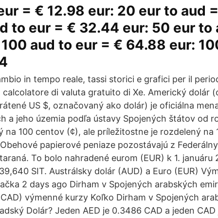
eur = € 12.98 eur: 20 eur to aud 
d to eur = € 32.44 eur: 50 eur to
 100 aud to eur = € 64.88 eur: 10
54
ambio in tempo reale, tassi storici e grafici per il per
calcolatore di valuta gratuito di Xe. Americký dolár (
krátené US $, označovaný ako dolár) je oficiálna me
h a jeho územia podľa ústavy Spojených štátov od ro
ý na 100 centov (¢), ale príležitostne je rozdelený na 
 Obehové papierové peniaze pozostávajú z Federálny
zastaraná. To bolo nahradené eurom (EUR) k 1. január
239,640 SIT. Austrálsky dolár (AUD) a Euro (EUR) Vý
lačka 2 days ago Dirham v Spojených arabských emi
(CAD) výmenné kurzy Koľko Dirham v Spojených ara
nadský Dolár? Jeden AED je 0.3486 CAD a jeden CAD 