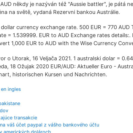
 AUD někdy je nazýván též "Aussie battler", je pátá ne
a na světě, vydaná Rezervni bankou Austrálie.
U dollar currency exchange rate. 500 EUR = 770 AUD
e = 1.539999. EUR to AUD Exchange rates details:.
ert 1,000 EUR to AUD with the Wise Currency Conve
r o Utorak, 16 Veljača 2021. 1 australski dolar = 0.6
jeda, 18 Ožujak 2020 EUR/AUD: Aktueller Euro - Austra
hart, historischen Kursen und Nachrichten.
en ingles
pakistane
adov
kajúce transakcie
 na váš účet paypal z vášho bankového účtu
 v amerických dolároch