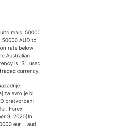
muito mais. 50000
rt 50000 AUD to
ion rate below
he Australian
rency is "$", used
 traded currency.
 nazadnje
 za evro je bil
D pretvorbeni
fer. Forex
er 9, 2020)In
 10000 eur = aud