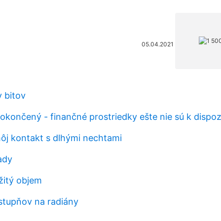
05.04.2021
 bitov
okončený - finančné prostriedky ešte nie sú k dispozí
ôj kontakt s dlhými nechtami
ady
žitý objem
 stupňov na radiány