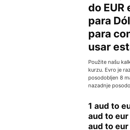
do EUR 
para Dól
para co
usar est
Použite našu kal
kurzu. Evro je ra
posodobljen 8 ma
nazadnje posodo
1 aud to eu
aud to eur 
aud to eur