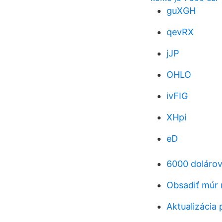
guXGH
qevRX
jJP
OHLO
ivFIG
XHpi
eD
6000 dolárov
Obsadiť múr n
Aktualizácia