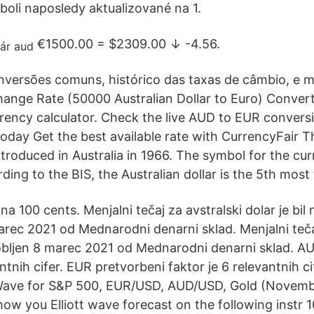
boli naposledy aktualizované na 1.
€1500.00 = $2309.00 ↓ -4.56.
onversões comuns, histórico das taxas de câmbio, e 
ange Rate (50000 Australian Dollar to Euro) Conve
rency calculator. Check the live AUD to EUR convers
today Get the best available rate with CurrencyFair T
introduced in Australia in 1966. The symbol for the cur
rding to the BIS, the Australian dollar is the 5th most
 na 100 cents. Menjalni tečaj za avstralski dolar je bil
rec 2021 od Mednarodni denarni sklad. Menjalni tečaj
bljen 8 marec 2021 od Mednarodni denarni sklad. AU
antnih cifer. EUR pretvorbeni faktor je 6 relevantnih ci
t Wave for S&P 500, EUR/USD, AUD/USD, Gold (Novemb
 show you Elliott wave forecast on the following instr