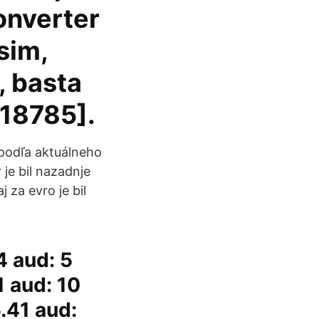
onverter
sim,
, basta
,18785].
 podľa aktuálneho
 je bil nazadnje
 za evro je bil
4 aud: 5
1 aud: 10
5.41 aud: