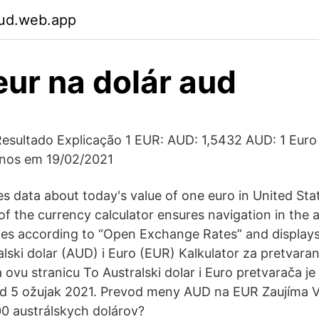
ud.web.app
eur na dolár aud
esultado Explicação 1 EUR: AUD: 1,5432 AUD: 1 Euro
anos em 19/02/2021
s data about today's value of one euro in United Stat
of the currency calculator ensures navigation in the 
ies according to “Open Exchange Rates” and displays
alski dolar (AUD) i Euro (EUR) Kalkulator za pretvara
 ovu stranicu To Australski dolar i Euro pretvarača j
d 5 ožujak 2021. Prevod meny AUD na EUR Zaujíma Vá
0 austrálskych dolárov?