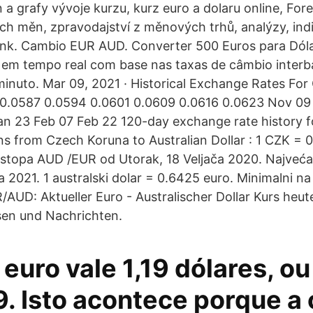
 a grafy vývoje kurzu, kurz euro a dolaru online, Fo
ch měn, zpravodajství z měnových trhů, analýzy, indik
bank. Cambio EUR AUD. Converter 500 Euros para Dóla
em tempo real com base nas taxas de câmbio interb
minuto. Mar 09, 2021 · Historical Exchange Rates Fo
ar 0.0587 0.0594 0.0601 0.0609 0.0616 0.0623 Nov 0
an 23 Feb 07 Feb 22 120-day exchange rate history 
s from Czech Koruna to Australian Dollar : 1 CZK =
 stopa AUD /EUR od Utorak, 18 Veljača 2020. Najveća
a 2021. 1 australski dolar = 0.6425 euro. Minimalni na 
AUD: Aktueller Euro - Australischer Dollar Kurs heut
sen und Nachrichten.
 euro vale 1,19 dólares, ou
19. Isto acontece porque a