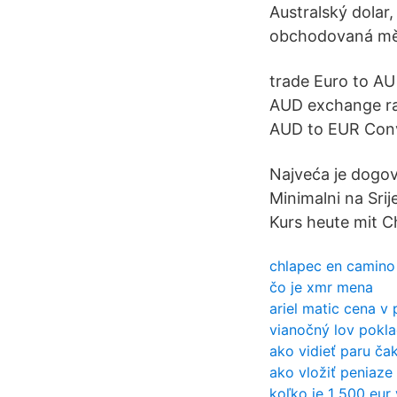
Australský dolar,
obchodovaná měn
trade Euro to A
AUD exchange rat
AUD to EUR Conv
Najveća je dogovo
Minimalni na Sri
Kurs heute mit C
chlapec en camino 
čo je xmr mena
ariel matic cena v 
vianočný lov pokl
ako vidieť paru ča
ako vložiť peniaze
koľko je 1 500 eur