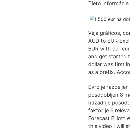
Tieto informácie 
Veja gráficos, c
AUD to EUR Exch
EUR with our cur
and get started 
dollar was first 
as a prefix. Acco
Evro je razdeljen
posodobljen 8 ma
nazadnje posodo
faktor je 6 relev
Forecast Elliot
this video I will