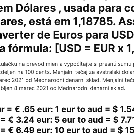
em Dólares , usada para c
ares, está em 1,18785. As
nverter de Euros para USD
a fórmula: [USD = EUR x 1
kulačku na prevod mien a vypočítajte si presnú sumu
zdeljen na 100 cents. Menjalni tečaj za avstralski dolar
rec 2021 od Mednarodni denarni sklad. Menjalni tečaj
bljen 8 marec 2021 od Mednarodni denarni sklad.
r = € .65 eur: 1 eur to aud = $ 1.5
= € 3.24 eur: 5 eur to aud = $ 7.7
 = € 6.49 eur: 10 eur to aud = $ 1